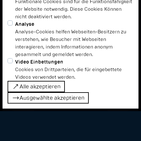
Funktionale Cookies sind für die Funktionsfähigkeit
der Website notwendig. Diese Cookies Können
nicht deaktiviert werden.
Analyse
Analyse-Cookies helfen Webseiten-Besitzern zu
verstehen, wie Besucher mit Webseiten
interagieren, indem Informationen anonym
gesammelt und gemeldet werden.
Video Einbettungen
Cookies von Drittparteien, die für eingebettete
Lest hier, wie wir Awareness begreifen und
Videos verwendet werden.
was es kollektiv braucht, um einen Ort zu
Alle akzeptieren
schaffen, an dem sich alle wohlfühlen
Alle akzeptieren
Ausgewählte akzeptieren
können.
Ausgewählte akzeptieren