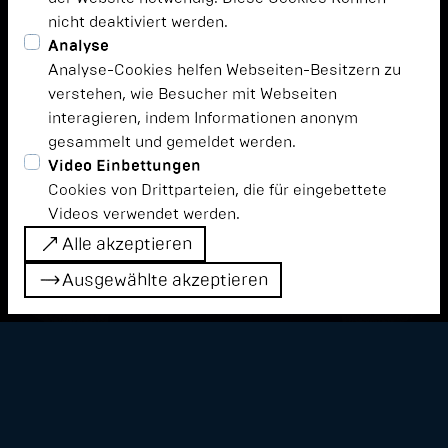
nicht deaktiviert werden.
Detect Sounds ist eine Plattform für
Analyse
inspirierende und unkonventionelle
Analyse-Cookies helfen Webseiten-Besitzern zu
Musikerlebnisse. Mit ganz viel
verstehen, wie Besucher mit Webseiten
interagieren, indem Informationen anonym
Leidenschaft für elektronische Livemusik,
gesammelt und gemeldet werden.
Klassik und Neue Musik realisieren wir
Video Einbettungen
Festivals, Kooperationen und
Cookies von Drittparteien, die für eingebettete
Musikresidenzen.
Videos verwendet werden.
Alle akzeptieren
Alle akzeptieren
Ausgewählte akzeptieren
zu den projekten
Ausgewählte akzeptieren
zu den projekten