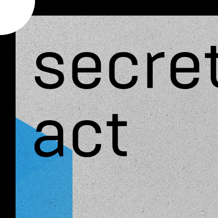
secre
act