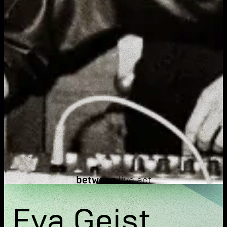
between
live act
Eva Geist