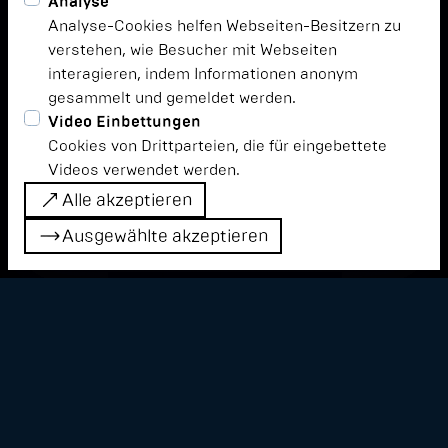
Analyse
Analyse-Cookies helfen Webseiten-Besitzern zu
verstehen, wie Besucher mit Webseiten
interagieren, indem Informationen anonym
gesammelt und gemeldet werden.
Video Einbettungen
Cookies von Drittparteien, die für eingebettete
Videos verwendet werden.
Alle akzeptieren
Alle akzeptieren
Ausgewählte akzeptieren
Ausgewählte akzeptieren
Andrea Noce (Eva Geist) studierte
Performative Kunst und Neue Medien in Rom