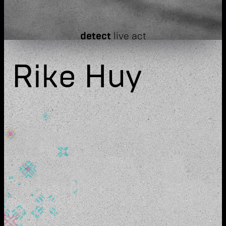
detect
live act
Rike Huy